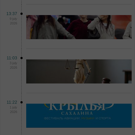
13:37
9 july
2026
11:03
3 july
2026
11:22
1 july
2026