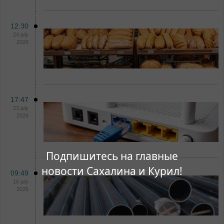
12:30
24 july
2026
17:47
23 july
2026
Подпишитесь на главные
новости Сахалина и Курил!
09:49
16 july
2026