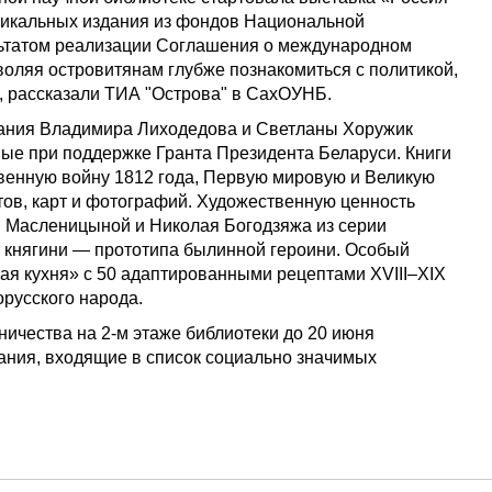
уникальных издания из фондов Национальной
льтатом реализации Соглашения о международном
оляя островитянам глубже познакомиться с политикой,
, рассказали ТИА "Острова" в СахОУНБ.
вания Владимира Лиходедова и Светланы Хоружик
ые при поддержке Гранта Президента Беларуси. Книги
венную войну 1812 года, Первую мировую и Великую
ов, карт и фотографий. Художественную ценность
 Масленицыной и Николая Богодзяжа из серии
княгини — прототипа былинной героини. Особый
ая кухня» с 50 адаптированными рецептами XVIII–XIX
русского народа.
ичества на 2-м этаже библиотеки до 20 июня
дания, входящие в список социально значимых