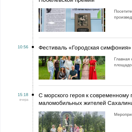
Посетите
произве
10:56
Фестиваль «Городская симфония»
Главная 
площадо
15:18
С морского героя к современному 
вчера
маломобильных жителей Сахалин
Мероприя