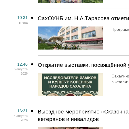
10:31
СахОУНБ им. Н.А.Тарасова отмет
вчера
Программ
12:40
Открытие выставки, посвящённой
5 августа
2026
Сахалинс
выставки
16:31
Выездное мероприятие «Сказочная
4 августа
ветеранов и инвалидов
2026