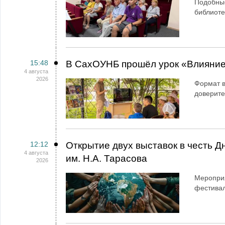
Подобны
библиоте
15:48
В СахОУНБ прошёл урок «Влияние
4 августа
2026
Формат в
доверит
12:12
Открытие двух выставок в честь 
4 августа
им. Н.А. Тарасова
2026
Мероприя
фестива