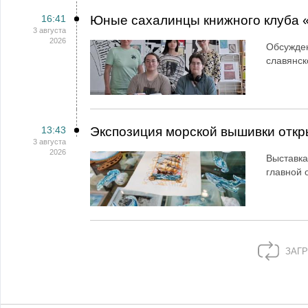
16:41
Юные сахалинцы книжного клуба «
3 августа
2026
Обсужден
славянск
13:43
Экспозиция морской вышивки откр
3 августа
2026
Выставка
главной 
ЗАГР