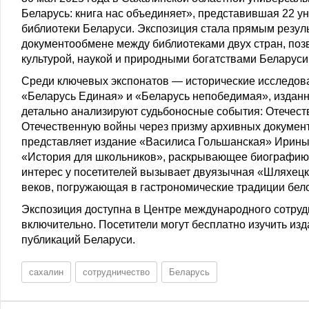
Беларусь: книга нас объединяет», представившая 22 
библиотеки Беларуси. Экспозиция стала прямым резу
документообмене между библиотеками двух стран, позв
культурой, наукой и природными богатствами Беларуси
Среди ключевых экспонатов — исторические исследо
«Беларусь Единая» и «Беларусь непобедимая», изданн
детально анализируют судьбоносные события: Отечест
Отечественную войны через призму архивных документ
представляет издание «Василиса Гольшанская» Ирины
«История для школьников», раскрывающее биографию 
интерес у посетителей вызывает двуязычная «Шляхецк
веков, погружающая в гастрономические традиции бело
Экспозиция доступна в Центре международного сотрудн
включительно. Посетители могут бесплатно изучить из
публикаций Беларуси.
сахалин
сотрудничество
Беларусь